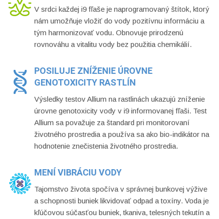
V srdci každej i9 fľaše je naprogramovaný štítok, ktorý
nám umožňuje vložiť do vody pozitívnu informáciu a
tým harmonizovať vodu. Obnovuje prirodzenú
rovnováhu a vitalitu vody bez použitia chemikálií.
POSILUJE ZNÍŽENIE ÚROVNE
GENOTOXICITY RASTLÍN
Výsledky testov Allium na rastlinách ukazujú zníženie
úrovne genotoxicity vody v i9 informovanej fľaši. Test
Allium sa považuje za štandard pri monitorovaní
životného prostredia a používa sa ako bio-indikátor na
hodnotenie znečistenia životného prostredia.
MENÍ VIBRÁCIU VODY
Tajomstvo života spočíva v správnej bunkovej výžive
a schopnosti buniek likvidovať odpad a toxíny. Voda je
kľúčovou súčasťou buniek, tkaniva, telesných tekutín a