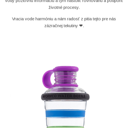
vody pozitívnu informáciu a tým nastoliť rovnováhu a podporiť
životné procesy.
Vracia vode harmóniu a nám radosť z pitia tejto pre nás
zázračnej tekutiny ❤.