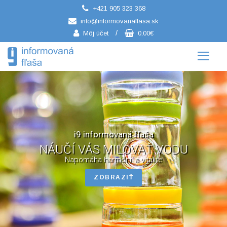
+421 905 323 368
/
info@informovanaflasa.sk
/
Môj účet
0,00€
i9 informovaná fľaša
NÁUČÍ VÁS MILOVAŤ VODU
Napomáha harmónií a vitalite
ZOBRAZIŤ