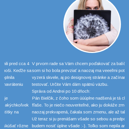
4
V prvom rade sa Vám chcem poďakovať za balíček, včera
Ke
sa
som si ho bola prevziať a naozaj ma veeeľmi potešil :-) Fľaša
ke
vyzerá skvele, aj po designovej stránke a začínam ju hneď
in
testovať. Určite Vám dám spätnú väzbu.
ke
Správa od Andrei po 10 dňoch:
an
Pán Bielčik, z čoho som úúúplne nadšená je tá chuť vody z i9
ta
k
fľaše. To je niečo neuveriteľné, ako ju dokáže zmeniť. Som
že
naozaj prekvapená, čakala som zmenu, ale až takúto teda nie.
ch
Už teraz si ju prenášam všade so sebou a predpokladám, že ju
In
e
budem nosiť úplne všade :-). Toľko som nepila ani nepamätám