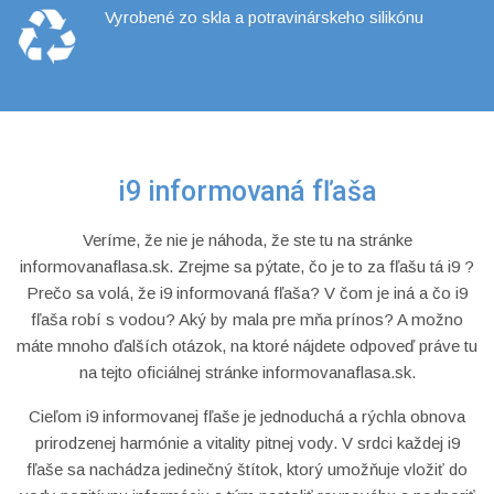
Vyrobené zo skla a potravinárskeho silikónu
i9 informovaná fľaša
Veríme, že nie je náhoda, že ste tu na stránke
informovanaflasa.sk. Zrejme sa pýtate, čo je to za fľašu tá i9 ?
Prečo sa volá, že i9 informovaná fľaša? V čom je iná a čo i9
fľaša robí s vodou? Aký by mala pre mňa prínos? A možno
máte mnoho ďalších otázok, na ktoré nájdete odpoveď práve tu
na tejto oficiálnej stránke informovanaflasa.sk.
Cieľom i9 informovanej fľaše je jednoduchá a rýchla obnova
prirodzenej harmónie a vitality pitnej vody. V srdci každej i9
fľaše sa nachádza jedinečný štítok, ktorý umožňuje vložiť do