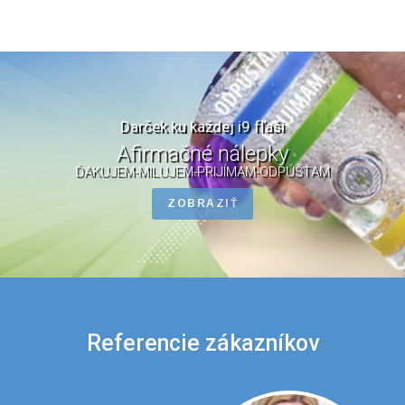
Darček ku každej i9 fľaši
Afirmačné nálepky
ĎAKUJEM-MILUJEM-PRIJÍMAM-ODPÚŠŤAM
ZOBRAZIŤ
Referencie zákazníkov