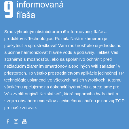
Sme výhradným distribútorom i9 informovanej fľaše a
produktov s Technológiou Poznik. Naším zámerom je
poskytnúť a sprostredkovať Vám možnosť ako si jednoducho
a účinne harmonizovať hlavne vodu a potraviny. Taktiež Vás
zoznámiť s možnosťou, ako sa spoľahlivo ochrániť pred
nežiadúcim žiarením smartfónov alebo iných Wifi zariadení v
priestoroch. To všetko prostredníctvom aplikácie jedinečnej TP
technológie uplatnenej vo všetkých našich výrobkoch. K tomu
všetkému apelujeme na dokonalú hydratáciu a preto sme pre
Vás zvolili originál Keltskú soľ , ktorá napomáha hydratácií a
svojim obsahom minerálov a jedinečnou chuťou je naozaj TOP
pre naše zdravie.