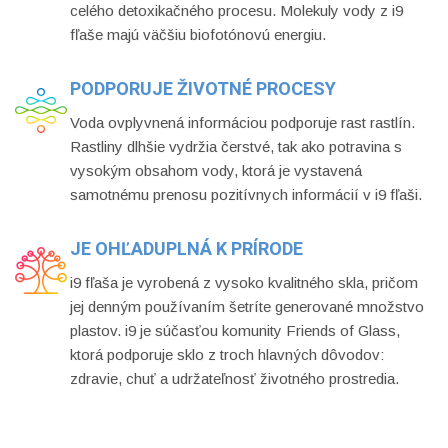
celého detoxikačného procesu. Molekuly vody z i9
fľaše majú väčšiu biofotónovú energiu.
PODPORUJE ŽIVOTNÉ PROCESY
Voda ovplyvnená informáciou podporuje rast rastlín.
Rastliny dlhšie vydržia čerstvé, tak ako potravina s
vysokým obsahom vody, ktorá je vystavená
samotnému prenosu pozitívnych informácií v i9 fľaši.
JE OHĽADUPLNÁ K PRÍRODE
i9 fľaša je vyrobená z vysoko kvalitného skla, pričom
jej denným používaním šetríte generované množstvo
plastov. i9 je súčasťou komunity Friends of Glass,
ktorá podporuje sklo z troch hlavných dôvodov:
zdravie, chuť a udržateľnosť životného prostredia.