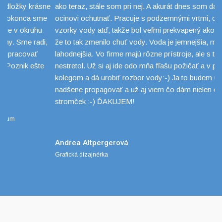
e
ako teraz, stále som pri nej. A akurát dnes som dávala aj
M
ocinovi ochutnať. Pracuje s podzemnými vrtmi, odoberá
vzorky vody atď, takže bol veľmi prekvapený ako je to možné,
že to tak zmenilo chuť vody. Voda je jemnejšia, mäkšia,
lahodnejšia. Vo firme majú rôzne prístroje, ale s týmto sa ešte
nestretol. Už si aj ide odo mňa fľašu požičať a v práci ju ukáže
kolegom a dá urobiť rozbor vody:-) Ja to budem určite všade
nadšene propagovať a už aj viem čo dám nielen ocinovi pod
stromček :-) ĎAKUJEM!
Andrea Altpergerová
Grafická dizajnérka