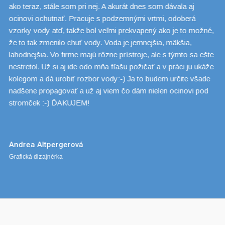
e
ako teraz, stále som pri nej. A akurát dnes som dávala aj
M
ocinovi ochutnať. Pracuje s podzemnými vrtmi, odoberá
vzorky vody atď, takže bol veľmi prekvapený ako je to možné,
že to tak zmenilo chuť vody. Voda je jemnejšia, mäkšia,
lahodnejšia. Vo firme majú rôzne prístroje, ale s týmto sa ešte
nestretol. Už si aj ide odo mňa fľašu požičať a v práci ju ukáže
kolegom a dá urobiť rozbor vody:-) Ja to budem určite všade
nadšene propagovať a už aj viem čo dám nielen ocinovi pod
stromček :-) ĎAKUJEM!
Andrea Altpergerová
Grafická dizajnérka