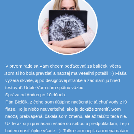
4
V prvom rade sa Vám chcem poďakovať za balíček, včera
Ke
sa
som si ho bola prevziať a naozaj ma veeeľmi potešil :-) Fľaša
ke
vyzerá skvele, aj po designovej stránke a začínam ju hneď
in
testovať. Určite Vám dám spätnú väzbu.
ke
Správa od Andrei po 10 dňoch:
an
Pán Bielčik, z čoho som úúúplne nadšená je tá chuť vody z i9
ta
k
fľaše. To je niečo neuveriteľné, ako ju dokáže zmeniť. Som
že
naozaj prekvapená, čakala som zmenu, ale až takúto teda nie.
ch
Už teraz si ju prenášam všade so sebou a predpokladám, že ju
In
e
budem nosiť úplne všade :-). Toľko som nepila ani nepamätám