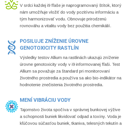
V srdci každej i9 fľaše je naprogramovaný štítok, ktorý
nám umožňuje vložiť do vody pozitívnu informáciu a
tým harmonizovať vodu. Obnovuje prirodzenú
rovnováhu a vitalitu vody bez použitia chemikálií.
POSILUJE ZNÍŽENIE ÚROVNE
GENOTOXICITY RASTLÍN
Výsledky testov Allium na rastlinách ukazujú zníženie
úrovne genotoxicity vody v i9 informovanej fľaši. Test
Allium sa považuje za štandard pri monitorovaní
životného prostredia a používa sa ako bio-indikátor na
hodnotenie znečistenia životného prostredia.
MENÍ VIBRÁCIU VODY
Tajomstvo života spočíva v správnej bunkovej výžive
a schopnosti buniek likvidovať odpad a toxíny. Voda je
kľúčovou súčasťou buniek, tkaniva, telesných tekutín a