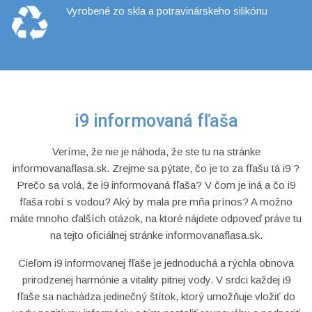
Vyrobené zo skla a potravinárskeho silikónu
i9 informovaná fľaša
Veríme, že nie je náhoda, že ste tu na stránke
informovanaflasa.sk. Zrejme sa pýtate, čo je to za fľašu tá i9 ?
Prečo sa volá, že i9 informovaná fľaša? V čom je iná a čo i9
fľaša robí s vodou? Aký by mala pre mňa prínos? A možno
máte mnoho ďalších otázok, na ktoré nájdete odpoveď práve tu
na tejto oficiálnej stránke informovanaflasa.sk.
Cieľom i9 informovanej fľaše je jednoduchá a rýchla obnova
prirodzenej harmónie a vitality pitnej vody. V srdci každej i9
fľaše sa nachádza jedinečný štítok, ktorý umožňuje vložiť do