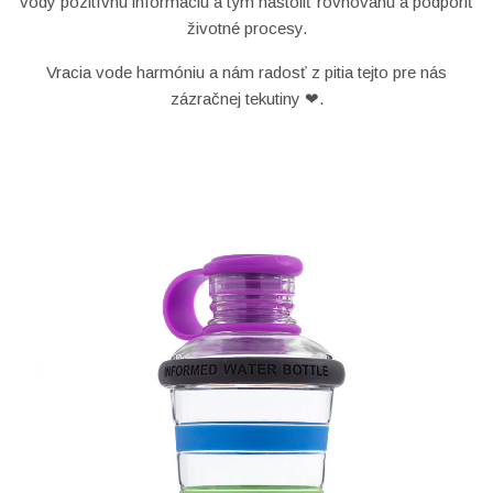
vody pozitívnu informáciu a tým nastoliť rovnováhu a podporiť
životné procesy.
Vracia vode harmóniu a nám radosť z pitia tejto pre nás
zázračnej tekutiny ❤.