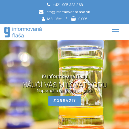
+421 905 323 368
/
info@informovanaflasa.sk
/
Môj účet
0,00€
i9 informovaná fľaša
NÁUČÍ VÁS MILOVAŤ VODU
Napomáha harmónií a vitalite
ZOBRAZIŤ