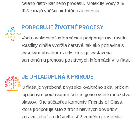
celého detoxikačného procesu. Molekuly vody z i9
fľaše majú väčšiu biofotónovú energiu.
PODPORUJE ŽIVOTNÉ PROCESY
Voda ovplyvnená informáciou podporuje rast rastlín.
Rastliny dlhšie vydržia čerstvé, tak ako potravina s
vysokým obsahom vody, ktorá je vystavená
samotnému prenosu pozitívnych informácií v i9 fľaši.
JE OHĽADUPLNÁ K PRÍRODE
i9 fľaša je vyrobená z vysoko kvalitného skla, pričom
jej denným používaním šetríte generované množstvo
plastov. i9 je súčasťou komunity Friends of Glass,
ktorá podporuje sklo z troch hlavných dôvodov:
zdravie, chuť a udržateľnosť životného prostredia.