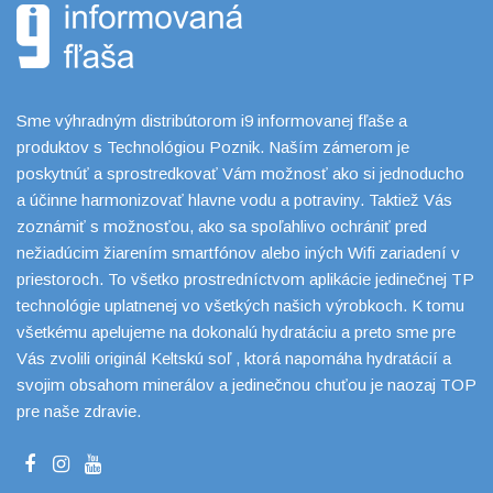
Sme výhradným distribútorom i9 informovanej fľaše a
produktov s Technológiou Poznik. Naším zámerom je
poskytnúť a sprostredkovať Vám možnosť ako si jednoducho
a účinne harmonizovať hlavne vodu a potraviny. Taktiež Vás
zoznámiť s možnosťou, ako sa spoľahlivo ochrániť pred
nežiadúcim žiarením smartfónov alebo iných Wifi zariadení v
priestoroch. To všetko prostredníctvom aplikácie jedinečnej TP
technológie uplatnenej vo všetkých našich výrobkoch. K tomu
všetkému apelujeme na dokonalú hydratáciu a preto sme pre
Vás zvolili originál Keltskú soľ , ktorá napomáha hydratácií a
svojim obsahom minerálov a jedinečnou chuťou je naozaj TOP
pre naše zdravie.