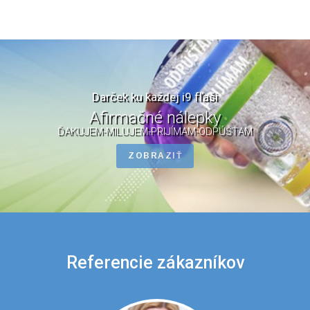
Darček ku každej i9 fľaši
Afirmačné nálepky
ĎAKUJEM-MILUJEM-PRIJÍMAM-ODPÚŠŤAM
ZOBRAZIŤ
Referencie zákazníkov