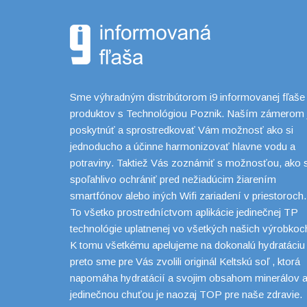
Sme výhradným distribútorom i9 informovanej fľaše
produktov s Technológiou Poznik. Naším zámerom 
poskytnúť a sprostredkovať Vám možnosť ako si
jednoducho a účinne harmonizovať hlavne vodu a
potraviny. Taktiež Vás zoznámiť s možnosťou, ako 
spoľahlivo ochrániť pred nežiadúcim žiarením
smartfónov alebo iných Wifi zariadení v priestoroch.
To všetko prostredníctvom aplikácie jedinečnej TP
technológie uplatnenej vo všetkých našich výrobkoc
K tomu všetkému apelujeme na dokonalú hydratáciu
preto sme pre Vás zvolili originál Keltskú soľ , ktorá
napomáha hydratácií a svojim obsahom minerálov 
jedinečnou chuťou je naozaj TOP pre naše zdravie.