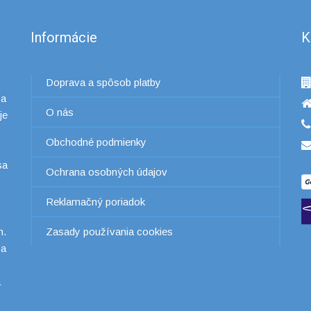
Informácie
K
Doprava a spôsob platby
 a
O nás
je
Obchodné podmienky
sa
Ochrana osobných údajov
Reklamačný poriadok
h.
Zasady používania cookies
 a
a