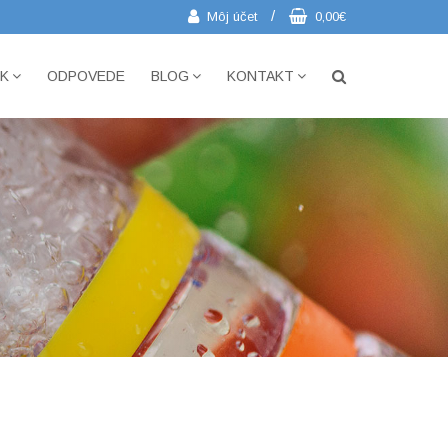
/
Môj účet
0,00€
IK
ODPOVEDE
BLOG
KONTAKT