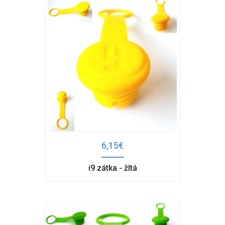
6,15€
i9 zátka - žltá