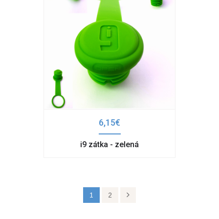
6,15€
i9 zátka - zelená
1
2