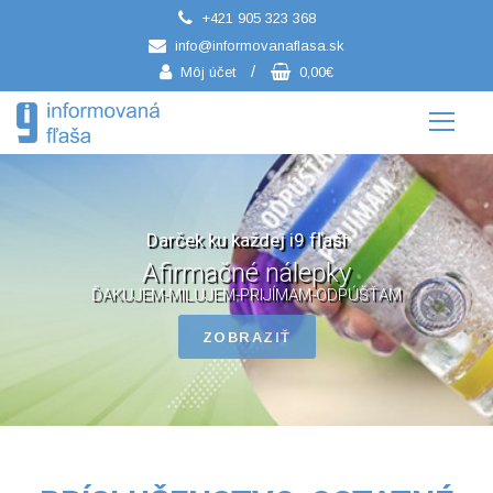
+421 905 323 368
/
info@informovanaflasa.sk
/
Môj účet
0,00€
Darček ku každej i9 fľaši
Afirmačné nálepky
ĎAKUJEM-MILUJEM-PRIJÍMAM-ODPÚŠŤAM
ZOBRAZIŤ