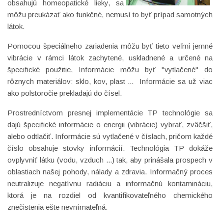
obsahujú homeopatické lieky, sa
môžu preukázať ako funkčné, nemusí to byť prípad samotných
látok.
Pomocou špeciálneho zariadenia môžu byť tieto veľmi jemné
vibrácie v rámci látok zachytené, uskladnené a určené na
špecifické použitie. Informácie môžu byť "vytlačené" do
rôznych materiálov: sklo, kov, plast ... Informácie sa už viac
ako polstoročie prekladajú do čísel.
Prostredníctvom presnej implementácie TP technológie sa
dajú špecifické informácie o energii (vibrácie) vybrať, zväčšiť,
alebo odtlačiť. Informácie sú vytlačené v číslach, pričom každé
číslo obsahuje stovky informácií. Technológia TP dokáže
ovplyvniť látku (vodu, vzduch ...) tak, aby prinášala prospech v
oblastiach našej pohody, nálady a zdravia. Informačný proces
neutralizuje negatívnu radiáciu a informačnú kontamináciu,
ktorá je na rozdiel od kvantifikovateľného chemického
znečistenia ešte nevnímateľná.