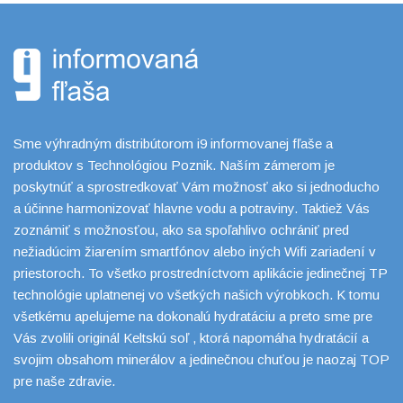
Sme výhradným distribútorom i9 informovanej fľaše a
produktov s Technológiou Poznik. Naším zámerom je
poskytnúť a sprostredkovať Vám možnosť ako si jednoducho
a účinne harmonizovať hlavne vodu a potraviny. Taktiež Vás
zoznámiť s možnosťou, ako sa spoľahlivo ochrániť pred
nežiadúcim žiarením smartfónov alebo iných Wifi zariadení v
priestoroch. To všetko prostredníctvom aplikácie jedinečnej TP
technológie uplatnenej vo všetkých našich výrobkoch. K tomu
všetkému apelujeme na dokonalú hydratáciu a preto sme pre
Vás zvolili originál Keltskú soľ , ktorá napomáha hydratácií a
svojim obsahom minerálov a jedinečnou chuťou je naozaj TOP
pre naše zdravie.