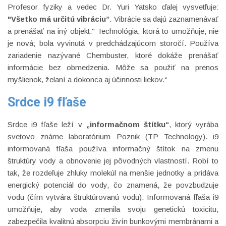
Profesor fyziky a vedec Dr. Yuri Yatsko ďalej vysvetľuje:
"Všetko má určitú vibráciu”
. Vibrácie sa dajú zaznamenávať
a prenášať na iný objekt." Technológia, ktorá to umožňuje, nie
je nová; bola vyvinutá v predchádzajúcom storočí. Používa
zariadenie nazývané Chembuster, ktoré dokáže prenášať
informácie bez obmedzenia. Môže sa použiť na prenos
myšlienok, želaní a dokonca aj účinnosti liekov.“
Srdce i9 fľaše
Srdce i9 fľaše leží v
„informačnom štítku“
, ktorý vyrába
svetovo známe laboratórium Poznik (TP Technology). i9
informovaná fľaša používa informačný štítok na zmenu
štruktúry vody a obnovenie jej pôvodných vlastností. Robí to
tak, že rozdeľuje zhluky molekúl na menšie jednotky a pridáva
energický potenciál do vody, čo znamená, že povzbudzuje
vodu (čím vytvára štruktúrovanú vodu). Informovaná fľaša i9
umožňuje, aby voda zmenila svoju genetickú toxicitu,
zabezpečila kvalitnú absorpciu živín bunkovými membránami a