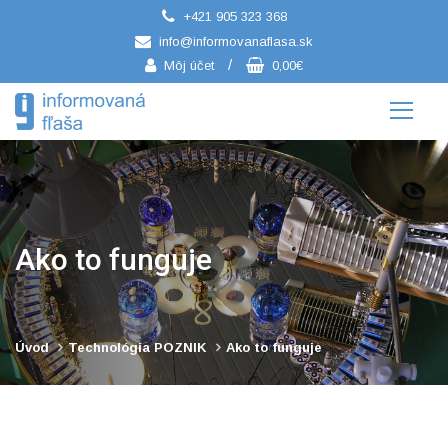
+421 905 323 368
/
info@informovanaflasa.sk
/
Môj účet
0,00€
Ako to funguje
Úvod
Technológia POZNIK
Ako to funguje