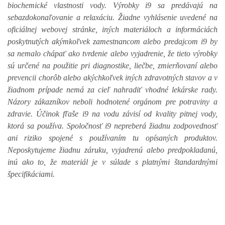
biochemické vlastnosti vody.
Výrobky i9 sa predávajú na
sebazdokonaľovanie a relaxáciu. Žiadne vyhlásenie uvedené na
oficiálnej webovej stránke, iných materiáloch a informáciách
poskytnutých akýmkoľvek zamestnancom alebo predajcom i9 by
sa nemalo chápať ako tvrdenie alebo vyjadrenie, že tieto výrobky
sú určené na použitie pri diagnostike, liečbe, zmierňovaní alebo
prevencii chorôb alebo akýchkoľvek iných zdravotných stavov a v
žiadnom prípade nemá za cieľ nahradiť vhodné lekárske rady.
Názory zákazníkov neboli hodnotené orgánom pre potraviny a
zdravie. Účinok fľaše i9 na vodu závisí od kvality pitnej vody,
ktorá sa používa. Spoločnosť i9 nepreberá žiadnu zodpovednosť
ani riziko spojené s používaním tu opísaných produktov.
Neposkytujeme žiadnu záruku, vyjadrenú alebo predpokladanú,
inú ako to, že materiál je v súlade s platnými štandardnými
špecifikáciami.