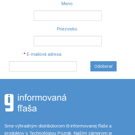
Meno:
Priezvisko:
*
E-mailová adresa:
Odoberať
Sme výhradným distribútorom i9 informovanej fľaše a
produktov s Technológiou Poznik. Naším zámerom je