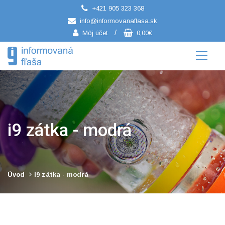
+421 905 323 368
/
info@informovanaflasa.sk
/
Môj účet
0,00€
i9 zátka - modrá
Úvod
i9 zátka - modrá