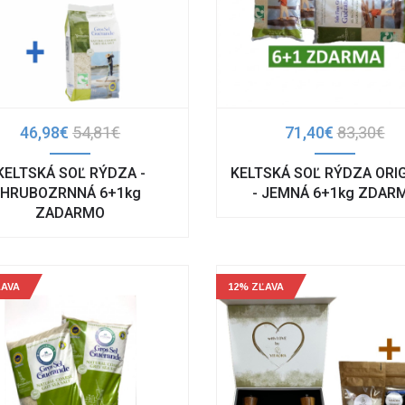
46,98€
54,81€
71,40€
83,30€
KELTSKÁ SOĽ RÝDZA -
KELTSKÁ SOĽ RÝDZA ORI
HRUBOZRNNÁ 6+1kg
- JEMNÁ 6+1kg ZDAR
ZADARMO
ĽAVA
12% ZĽAVA