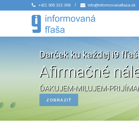
/
+421 905 323 368
info@informovanaflasa.sk
Darček ku každej i9 fľaš
Afirmačné nál
ĎAKUJEM-MILUJEM-PRIJÍM
ZOBRAZIŤ