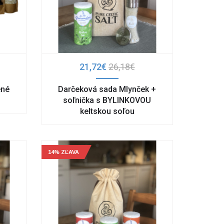
21,72€
26,18€
ené
Darčeková sada Mlynček +
soľnička s BYLINKOVOU
keltskou soľou
14% ZĽAVA