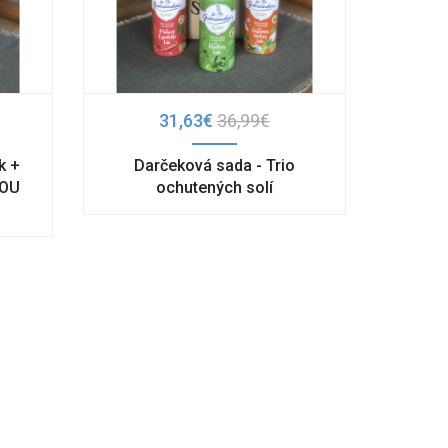
31,63€
36,99€
k +
Darčeková sada - Trio
VOU
ochutených solí