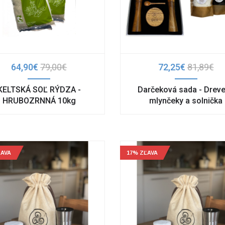
64,90€
79,00€
72,25€
81,89€
KELTSKÁ SOĽ RÝDZA -
Darčeková sada - Drev
HRUBOZRNNÁ 10kg
mlynčeky a solnička
ĽAVA
17% ZĽAVA