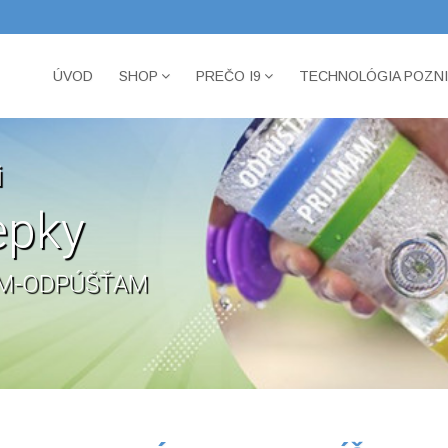
ÚVOD
SHOP
PREČO I9
TECHNOLÓGIA POZN
i
epky
AM-ODPÚŠŤAM