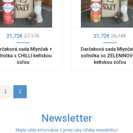
21,72€
27,17€
21,72€
26,18€
rčeková sada Mlynček +
Darčeková sada Mlynče
ľnička s CHILLI keltskou
soľnička so ZELENINO
soľou
keltskou soľou
1
2
Newsletter
Majte vždy informácie z prvej ruky vďaka newslettru!