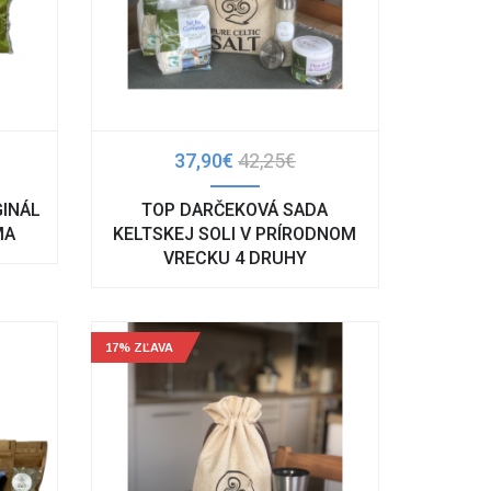
37,90€
42,25€
GINÁL
TOP DARČEKOVÁ SADA
MA
KELTSKEJ SOLI V PRÍRODNOM
VRECKU 4 DRUHY
17% ZĽAVA