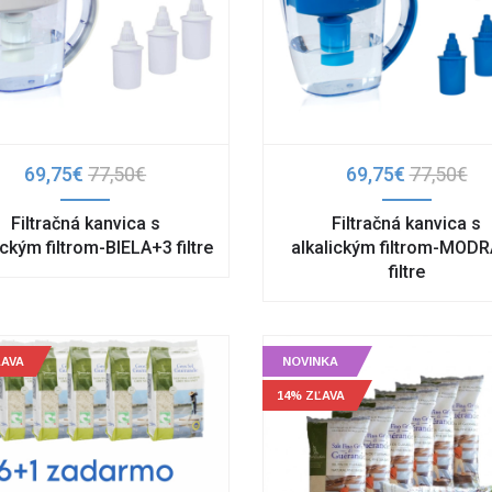
69,75€
77,50€
69,75€
77,50€
Filtračná kanvica s
Filtračná kanvica s
ickým filtrom-BIELA+3 filtre
alkalickým filtrom-MOD
filtre
ĽAVA
NOVINKA
14% ZĽAVA