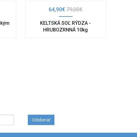
64,90€
79,00€
ickým
KELTSKÁ SOĽ RÝDZA -
HRUBOZRNNÁ 10kg
Odoberať