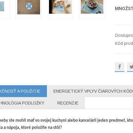
MNOŽS
Dostupno
Kód prod
KČNOSŤ A POUŽITIE
ENERGETICKÝ VPLYV ČIAROVÝCH KÓD
HNOLÓGIA PODLOŽKY
RECENZIE
keby ste mohli mať vo svojej kuchyni alebo kancelárii jeden predmet, kt
la a nápoja, ktoré položíte na stôl?