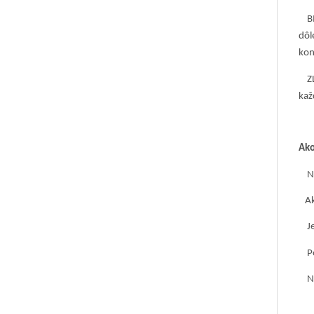
BIO
dôl
kon
ZLE
kaž
Ako
Na 
Ak 
Jem
Pod
Neu