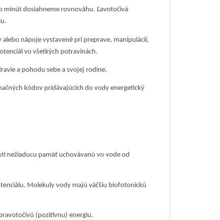
ko minút dosiahneme rovnováhu. Ľavotočivá
iu.
alebo nápoje vystavené pri preprave, manipulácií,
otenciál vo všetkých potravinách.
dravie a pohodu sebe a svojej rodine.
rmačných kódov pridávajúcich do vody energetický
stí nežiaducu pamäť uchovávanú vo vode od
ciálu. Molekuly vody majú väčšiu biofotonickú
ravotočivú (pozitívnu) energiu.