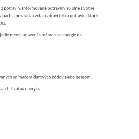
 potravín. Informované potraviny sú plné životne
inách a prezrádza veľa o zdraví tela a potravín, ktoré
OLE
dle menej unavení a máme viac energie na
vaných snímačom čiarových kódov alebo laserom.
a ich životná energia.