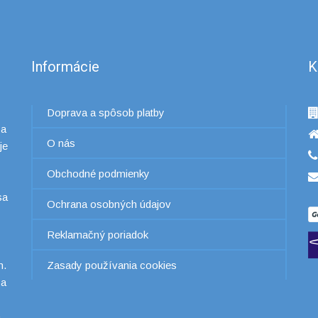
Informácie
K
Doprava a spôsob platby
 a
O nás
je
Obchodné podmienky
sa
Ochrana osobných údajov
Reklamačný poriadok
h.
Zasady používania cookies
 a
a