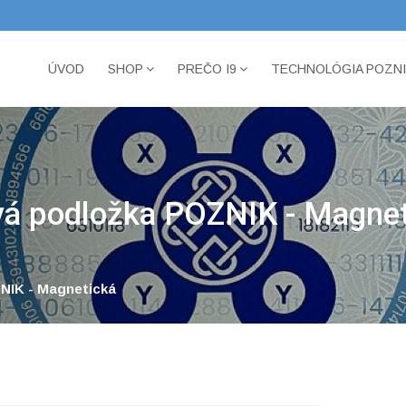
ÚVOD
SHOP
PREČO I9
TECHNOLÓGIA POZN
ová podložka POZNIK - Magne
NIK - Magnetická