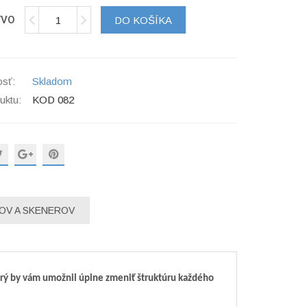
TVO
DO KOŠÍKA
sť:
Skladom
uktu:
KOD 082
OV A SKENEROV
orý by vám umožnil úplne zmeniť štruktúru každého