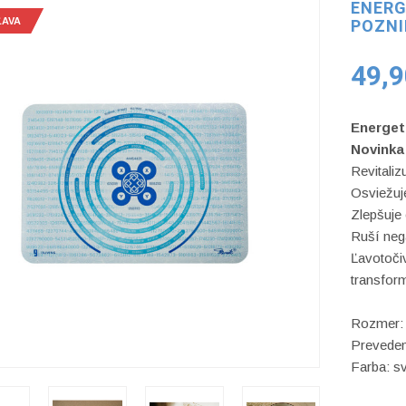
ENERG
ĽAVA
ĽAVA
POZNI
49,
Energet
Novinka 
Revitaliz
Osviežuje 
Zlepšuje
Ruší neg
Ľavotočiv
transform
Rozmer:
Preveden
Farba: s