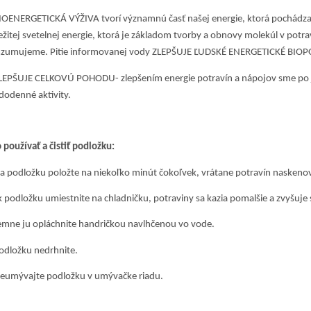
ENERGETICKÁ VÝŽIVA tvorí významnú časť našej energie, ktorá pochádza z
ežitej svetelnej energie, ktorá je základom tvorby a obnovy molekúl v potrav
zumujeme. Pitie informovanej vody ZLEPŠUJE ĽUDSKÉ ENERGETICKÉ BIOP
PŠUJE CELKOVÚ POHODU- zlepšením energie potravín a nápojov sme po je
dodenné aktivity.
 používať a čistiť podložku:
podložku položte na niekoľko minút čokoľvek, vrátane potravín naskeno
podložku umiestnite na chladničku, potraviny sa kazia pomalšie a zvyšuje s
ne ju opláchnite handričkou navlhčenou vo vode.
ložku nedrhnite.
mývajte podložku v umývačke riadu.