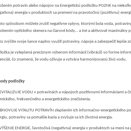
ožením potravín alebo nápojov na Energetickú podložku POZNK na niekoľ
gatívna) energia v produktoch sa premení na pravotočivú (pozitívnu) energ
to spôsobom môžete zrušiť negatívne vplyvy, ktorými bola voda, potraviny 
obením optického skenera na čiarové kódy... a iné a aktivovať maximálny p
to zvýšite svoje šance naplno využiť potraviny, nápoje a zabezpečiť lepšie z
ložka je vylepšená precíznym výberom informácií (vibrácií) vo forme info
enciál, čo znamená, že vodu oživuje a vytvára harmonizovanú živú vodu
.
ody podložky
ITALIZUJE VODU v potravinách a nápojoch pozitívnymi informáciami a či
mického, frekvenčného a energetického znečistenia.
OVUJE VITALITU POTRAVÍN zlepšením ich informačno-energetického poten
rgiu, potraviny sa pomalšie kazia a zvyšuje sa ich životná energia.
ŠENIE ENERGIE, ľavotočivá (negatívna) energia v produktoch sa mení na p