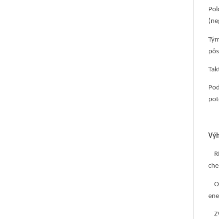
Pol
(ne
Tým
pôs
Tak
Pod
pot
Výh
REV
che
OBN
ene
ZVÝ