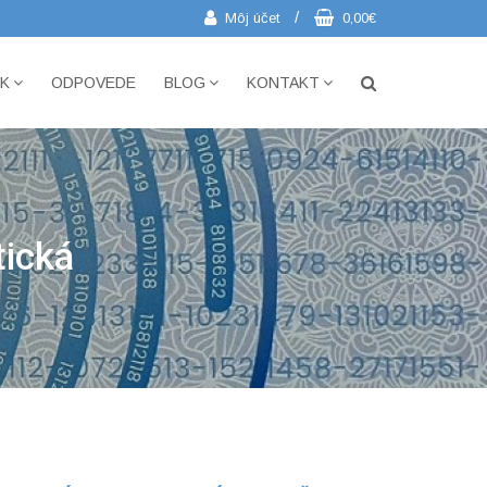
/
Môj účet
0,00€
IK
ODPOVEDE
BLOG
KONTAKT
tická