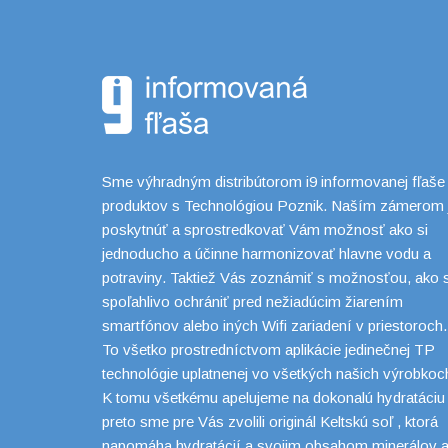
Sme výhradným distribútorom i9 informovanej fľaše
produktov s Technológiou Poznik. Naším zámerom 
poskytnúť a sprostredkovať Vám možnosť ako si
jednoducho a účinne harmonizovať hlavne vodu a
potraviny. Taktiež Vás zoznámiť s možnosťou, ako 
spoľahlivo ochrániť pred nežiadúcim žiarením
smartfónov alebo iných Wifi zariadení v priestoroch.
To všetko prostredníctvom aplikácie jedinečnej TP
technológie uplatnenej vo všetkých našich výrobkoc
K tomu všetkému apelujeme na dokonalú hydratáciu
preto sme pre Vás zvolili originál Keltskú soľ , ktorá
napomáha hydratácií a svojim obsahom minerálov 