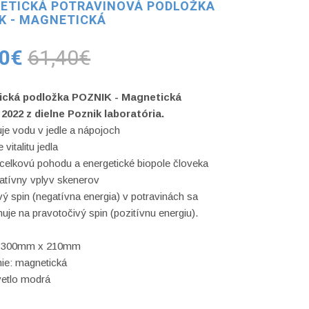
ETICKÁ POTRAVINOVÁ PODLOŽKA
K - MAGNETICKÁ
90€
61,40€
ická podložka POZNIK - Magnetická
2022 z dielne Poznik laboratória.
uje vodu v jedle a nápojoch
vitalitu jedla
 celkovú pohodu a energetické biopole človeka
atívny vplyv skenerov
ý spin (negatívna energia) v potravinách sa
uje na pravotočivý spin (pozitívnu energiu).
 300mm x 210mm
ie: magnetická
vetlo modrá