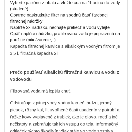
Vyberte patrónu z obalu a vložte cca na 1hodinu do vody
(studené)
Opatrne naskrutkujte filter na spodnú časť farebnej
filtračnej nádržky
Naplňte 2x nádržku, nechajte pretiecť a vodu vylejte
Opäť naplňte nádržku, profilrovaná voda je pripravená na
použitie (pitie/varenie,..)
Kapacita filtračnej kanvice s alkalickým vodným filtrom je
3,5 l, filtračná kapacita 2 l
Prečo používať alkalickú filtračnú kanvicu a vodu z
vodovodu
Filtrovaná voda má lepšiu chuť.
Odstraňuje z pitnej vody vodný kameň, hrdzu, jemný
piesok, rôzny kal, íl, uvoľnené časti usadenín v potrubí a
ťažké kovy vyplavené z trubiek, ako je olovo, meď a iné
nečistoty a zabraňuje tak ich vstupu do tela. Informačný
odtlačok týchto škodlivín však stále vo vode zostáva,