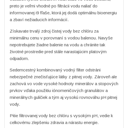
preto je veľmi vhodné po filtrácii vodu naliať do
informovanej i9 fľaše, ktorá jej dodá optimálnu bioenergiu
a zbaví nežiaducich informácií.
Získavate trvalý zdroj čistej vody bez chlóru za
minimálnu cenu v porovnaní s vodou balenou. Navyše
nepotrebujete žiadne balenie na vodu a chránite tak
životné prostredie pred stále narastajúcim platovým
odpadom.
Sedemcestný kombinovaný vodný filter odstráni
nebezpečné znečisťujúce látky z pitnej vody. Zároveň ale
zachová vo vode vysoké hodnoty minerálov a stopových
prvkov vďaka použitiu iónomeničových granulátov a
minerálnych guličiek a tým aj vysokú rovnováhu pH pitnej
vody.
Pitie filtrovanej vody bez chlóru s vysokým pH, vedie k
celkovému zlepšeniu zdravia a nárastu energie.