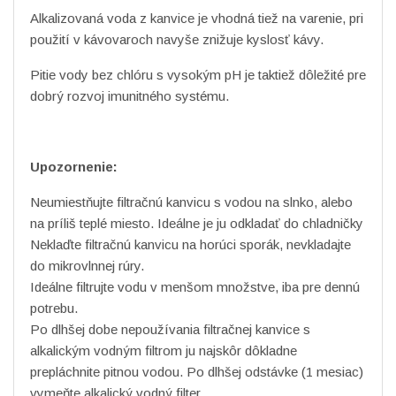
Alkalizovaná voda z kanvice je vhodná tiež na varenie, pri
použití v kávovaroch navyše znižuje kyslosť kávy.
Pitie vody bez chlóru s vysokým pH je taktiež dôležité pre
dobrý rozvoj imunitného systému.
Upozornenie:
Neumiestňujte filtračnú kanvicu s vodou na slnko, alebo
na príliš teplé miesto. Ideálne je ju odkladať do chladničky
Neklaďte filtračnú kanvicu na horúci sporák, nevkladajte
do mikrovlnnej rúry.
Ideálne filtrujte vodu v menšom množstve, iba pre dennú
potrebu.
Po dlhšej dobe nepoužívania filtračnej kanvice s
alkalickým vodným filtrom ju najskôr dôkladne
prepláchnite pitnou vodou. Po dlhšej odstávke (1 mesiac)
vymeňte alkalický vodný filter.