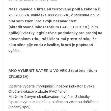
Naše kanvice a filtre sú testované podľa zákona č.
258/2000 Zb. vyhláška 409/2005 Zb., č.252/2004 Zb. v
platnom znení pre svoju nezávadnosť
(akreditované labotatórium LABTECH s.r.o.), čím
spĺňajú všetky legislatívne podmienky pre predaj na
slovenskom trhu. Náš klient má preto záruku, že
skutočne pije vodu v kvalite, ktorá je popísaná
vyššie.
AKO VYMENIŤ BATÉRIU VO VEKU (batérie lítium
CR1632 3V):
Opatrne vyberte ("vylúpnite") nožom indikátor z veka
Otočte indikátor a zložte PVC "dno"
Malým krížovým skrutkovačom uvoľnite 3 skrutky
Opatrne vyberte batériu spoločne so zelenou doštičkou
(tlačený spoj)