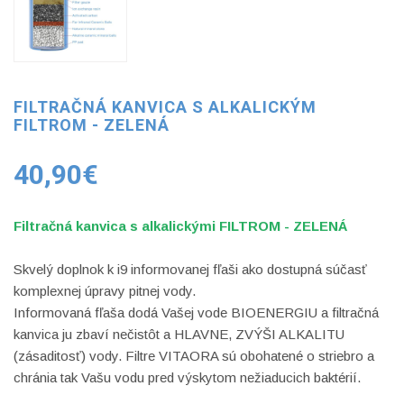
FILTRAČNÁ KANVICA S ALKALICKÝM
FILTROM - ZELENÁ
40,90€
Filtračná kanvica s alkalickými FILTROM - ZELENÁ
Skvelý doplnok k i9 informovanej fľaši ako dostupná súčasť
komplexnej úpravy pitnej vody.
Informovaná fľaša dodá Vašej vode BIOENERGIU a filtračná
kanvica ju zbaví nečistôt a HLAVNE, ZVÝŠI ALKALITU
(zásaditosť) vody. Filtre VITAORA sú obohatené o striebro a
chránia tak Vašu vodu pred výskytom nežiaducich baktérií.