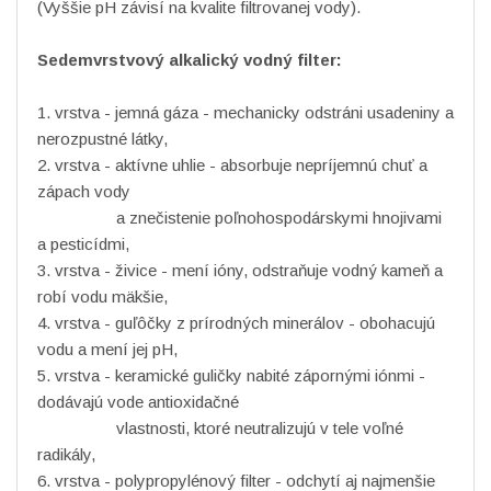
(Vyššie pH závisí na kvalite filtrovanej vody).
Sedemvrstvový alkalický vodný filter:
1. vrstva - jemná gáza - mechanicky odstráni usadeniny a
nerozpustné látky,
2. vrstva - aktívne uhlie - absorbuje nepríjemnú chuť a
zápach vody
a znečistenie poľnohospodárskymi hnojivami
a pesticídmi,
3. vrstva - živice - mení ióny, odstraňuje vodný kameň a
robí vodu mäkšie,
4. vrstva - guľôčky z prírodných minerálov - obohacujú
vodu a mení jej pH,
5. vrstva - keramické guličky nabité zápornými iónmi -
dodávajú vode antioxidačné
vlastnosti, ktoré neutralizujú v tele voľné
radikály,
6. vrstva - polypropylénový filter - odchytí aj najmenšie