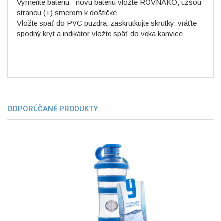
Vymeňte batériu - novú batériu vložte ROVNAKO, užšou
stranou (+) smerom k doštičke
Vložte späť do PVC puzdra, zaskrutkujte skrutky, vráťte
spodný kryt a indikátor vložte späť do veka kanvice
ODPORÚČANÉ PRODUKTY