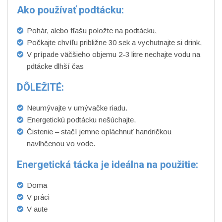
Ako používať podtácku:
Pohár, alebo fľašu položte na podtácku.
Počkajte chvíľu približne 30 sek a vychutnajte si drink.
V prípade väčšieho objemu 2-3 litre nechajte vodu na
pdtácke dlhší čas
DÔLEŽITÉ:
Neumývajte v umývačke riadu.
Energetickú podtácku nešúchajte.
Čistenie – stačí jemne opláchnuť handričkou
navlhčenou vo vode.
Energetická tácka je ideálna na použitie:
Doma
V práci
V aute