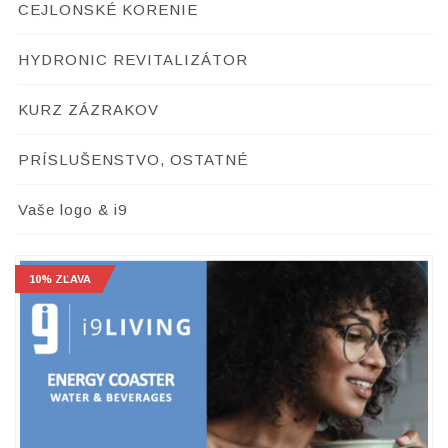
CEJLONSKÉ KORENIE
HYDRONIC REVITALIZÁTOR
KURZ ZÁZRAKOV
PRÍSLUŠENSTVO, OSTATNÉ
Vaše logo & i9
10% ZĽAVA
10% ZĽAVA