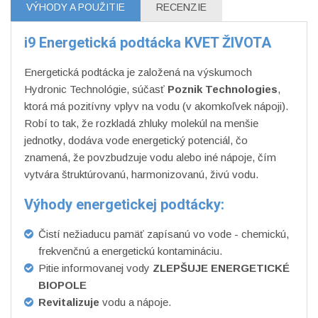
VÝHODY A POUŽITIE
RECENZIE
i9 Energetická podtácka KVET ŽIVOTA
Energetická podtácka je založená na výskumoch
Hydronic Technológie, súčasť
Poznik Technologies
,
ktorá má pozitívny vplyv na vodu (v akomkoľvek nápoji).
Robí to tak, že rozkladá zhluky molekúl na menšie
jednotky, dodáva vode energetický potenciál, čo
znamená, že povzbudzuje vodu alebo iné nápoje, čím
vytvára štruktúrovanú, harmonizovanú, živú vodu.
Výhody energetickej podtácky:
Čistí nežiaducu pamäť zapísanú vo vode - chemickú,
frekvenčnú a energetickú kontamináciu.
Pitie informovanej vody
ZLEPŠUJE ENERGETICKÉ
BIOPOLE
Revitalizuje
vodu a nápoje.