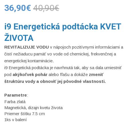
36,90€
40,90€
i9 Energetická podtácka KVET
ŽIVOTA
REVITALIZUJE VODU
v nápojoch pozitívnymi informáciami a
čistí nežiaducu pamäť vo vode od chemickej, frekvenčnej a
energetickej kontaminácie.
i9 Energetická podtácka je navrhnutá tak, aby sa dala umiestniť
pod
akýkoľvek pohár
alebo fľašu a dokáže
zmeniť
štruktúru vody a obnoviť jej pôvodné vlastnosti.
Parametre
:
Farba zlatá
Magnetická, dizajn kvetu života
Priemer štítku 7.5 cm
1ks v balení