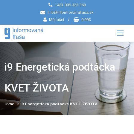
+421 905 323 368
/
info@informovanaflasa.sk
/
Môj účet
0,00€
i9 Energetická podtácka
KVET ŽIVOTA
Úvod
i9 Energetická podtácka KVET ŽIVOTA