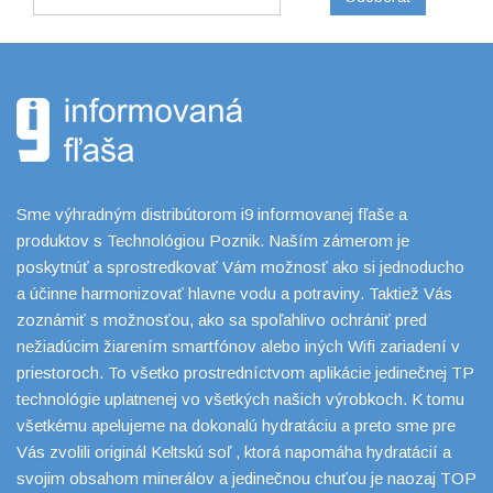
Sme výhradným distribútorom i9 informovanej fľaše a
produktov s Technológiou Poznik. Naším zámerom je
poskytnúť a sprostredkovať Vám možnosť ako si jednoducho
a účinne harmonizovať hlavne vodu a potraviny. Taktiež Vás
zoznámiť s možnosťou, ako sa spoľahlivo ochrániť pred
nežiadúcim žiarením smartfónov alebo iných Wifi zariadení v
priestoroch. To všetko prostredníctvom aplikácie jedinečnej TP
technológie uplatnenej vo všetkých našich výrobkoch. K tomu
všetkému apelujeme na dokonalú hydratáciu a preto sme pre
Vás zvolili originál Keltskú soľ , ktorá napomáha hydratácií a
svojim obsahom minerálov a jedinečnou chuťou je naozaj TOP