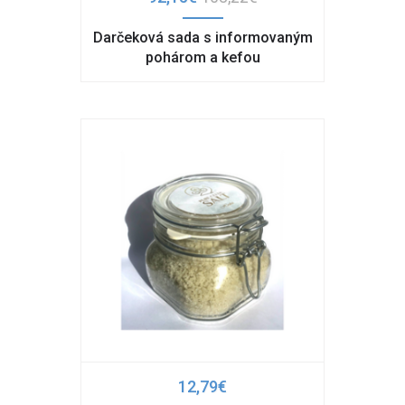
Darčeková sada s informovaným
pohárom a kefou
12,79€