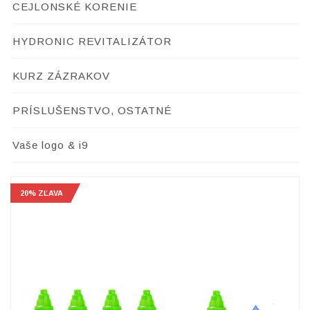
CEJLONSKÉ KORENIE
HYDRONIC REVITALIZÁTOR
KURZ ZÁZRAKOV
PRÍSLUŠENSTVO, OSTATNÉ
Vaše logo & i9
20% ZĽAVA
20% ZĽAVA