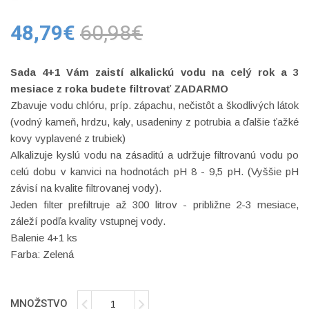
48,79€
60,98€
Sada 4+1 Vám zaistí alkalickú vodu na celý rok a 3
mesiace z roka budete filtrovať ZADARMO
Zbavuje vodu chlóru, príp. zápachu, nečistôt a škodlivých látok
(vodný kameň, hrdzu, kaly, usadeniny z potrubia a ďalšie ťažké
kovy vyplavené z trubiek)
Alkalizuje kyslú vodu na zásaditú a udržuje filtrovanú vodu po
celú dobu v kanvici na hodnotách pH 8 - 9,5 pH. (Vyššie pH
závisí na kvalite filtrovanej vody).
Jeden filter prefiltruje až 300 litrov - približne 2-3 mesiace,
záleží podľa kvality vstupnej vody.
Balenie 4+1 ks
Farba: Zelená
MNOŽSTVO