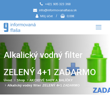
+421 905 323 368
/
info@informovanaflasa.sk
/
Môj účet
0,00€
Alkalický vodný filter
ZELENÝ 4+1 ZADARMO
Úvod
Shop
AKCIOVÉ SADY A BALÍČKY
Alkalický vodný filter ZELENÝ 4+1 ZADARMO