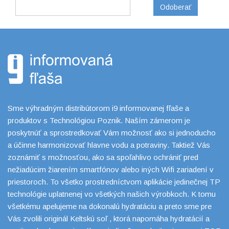
Odoberať
Sme výhradným distribútorom i9 informovanej fľaše a
produktov s Technológiou Poznik. Naším zámerom je
poskytnúť a sprostredkovať Vám možnosť ako si jednoducho
a účinne harmonizovať hlavne vodu a potraviny. Taktiež Vás
zoznámiť s možnosťou, ako sa spoľahlivo ochrániť pred
nežiadúcim žiarením smartfónov alebo iných Wifi zariadení v
priestoroch. To všetko prostredníctvom aplikácie jedinečnej TP
technológie uplatnenej vo všetkých našich výrobkoch. K tomu
všetkému apelujeme na dokonalú hydratáciu a preto sme pre
Vás zvolili originál Keltskú soľ , ktorá napomáha hydratácií a