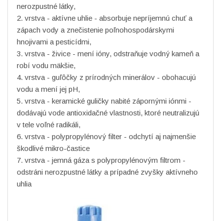
nerozpustné látky,
2. vrstva - aktívne uhlie - absorbuje nepríjemnú chuť a
zápach vody a znečistenie poľnohospodárskymi
hnojivami a pesticídmi,
3. vrstva - živice - mení ióny, odstraňuje vodný kameň a
robí vodu mäkšie,
4. vrstva - guľôčky z prírodných minerálov - obohacujú
vodu a mení jej pH,
5. vrstva - keramické guličky nabité zápornými iónmi -
dodávajú vode antioxidačné vlastnosti, ktoré neutralizujú
v tele voľné radikáli,
6. vrstva - polypropylénový filter - odchytí aj najmenšie
škodlivé mikro-častice
7. vrstva - jemná gáza s polypropylénovým filtrom -
odstráni nerozpustné látky a prípadné zvyšky aktívneho
uhlia