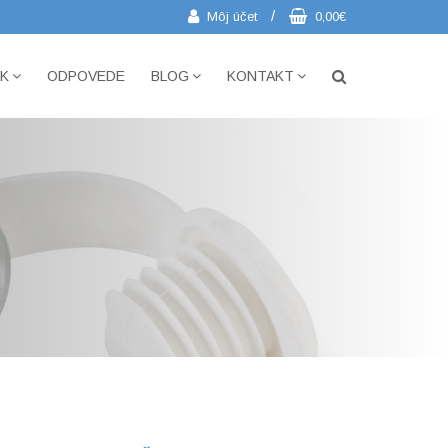
/
Môj účet
0,00€
IK
ODPOVEDE
BLOG
KONTAKT