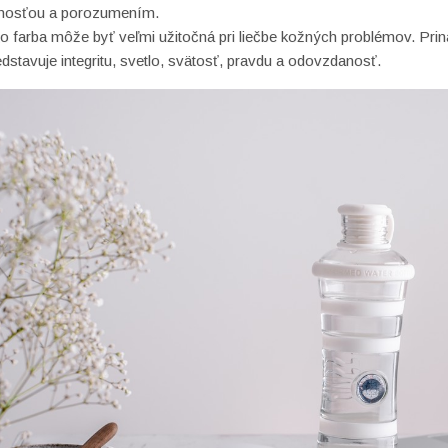
snosťou a porozumením.
o farba môže byť veľmi užitočná pri liečbe kožných problémov.
Prin
dstavuje integritu, svetlo, svätosť, pravdu a odovzdanosť.