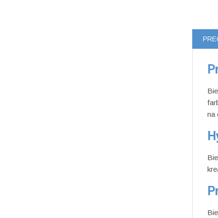
PRE
Pr
Bie
far
na 
H
Bie
kre
P
Bie