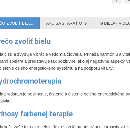
ČO ZVOLIŤ BIELU
AKO SA STARAŤ O I9
I9 BIELA - VIDE
ečo zvoliť bielu
la čistí a zvyšuje vibrácie vedomia človeka.
Prináša harmóniu a vitali
bami spektra a predstavuje tak pozitívne, ako aj negatívne aspekty vš
čistenie celého energetického systému a na podporu vitality.
ydrochromoterapia
la predstavuje posilnenie, čistenie a čistenie celého energetického s
ativitu.
rínosy farbenej terapie
la liečii vaše telo ako celok.
Je to skvelá na odstránenie toxicity z tel