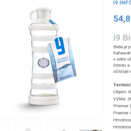
I9 IN
54,
i9 B
Biela je
p
Sahasrár
v sebe v
čistotu 
očisťuje
Technic
Objem: 6
Výška: 2
Priemer 
Priemer 
Hmotnosť
Hmotnosť