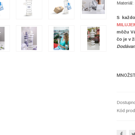
Materiál:
S každo
MILUJE
môžu Vá
čo je v 
Dodáva
MNOŽS
Dostupno
Kód prod