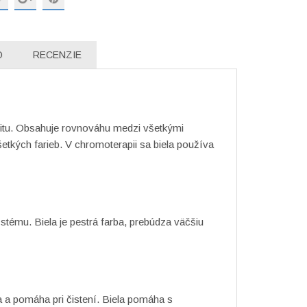
O
RECENZIE
tu.
Obsahuje rovnováhu medzi všetkými
etkých farieb.
V chromoterapii sa biela používa
ystému.
Biela je pestrá farba, prebúdza väčšiu
a a pomáha pri čistení.
Biela pomáha s