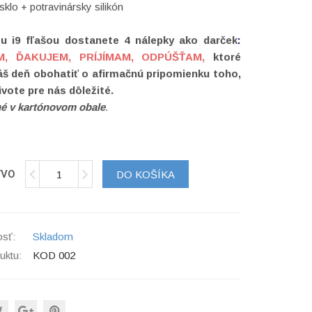
 sklo + potravinársky silikón
u i9 fľašou dostanete 4 nálepky
ako darček
:
M, ĎAKUJEM, PRÍJÍMAM, ODPÚŠŤAM,
ktoré
š deň obohatiť o afirmačnú pripomienku toho,
živote pre nás dôležité.
né
v kartónovom obale
.
TVO
DO KOŠÍKA
sť:
Skladom
uktu:
KOD 002