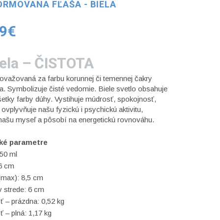
FORMOVANA FĽAŠA - BIELA
89€
iela – ČISTOTA
ovažovaná
za farbu korunnej
či temennej
čakry
a. S
ymbolizuje
čisté
vedomie
.
Biele svetlo obsahuje
šetky farby dúhy. Vystihuje múdrosť, spokojnosť,
a
ovplyvňuje našu
fyzickú
i psychickú
aktivitu,
našu myseľ
a pôsobí na energetickú rovnováhu
.
ké parametre
50 ml
6 cm
(max): 8,5 cm
v strede: 6 cm
 – prázdna: 0,52 kg
 – plná: 1,17 kg