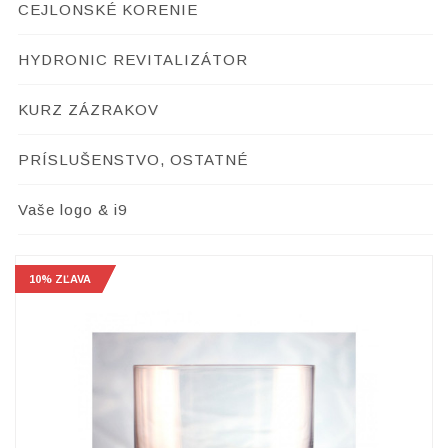
CEJLONSKÉ KORENIE
HYDRONIC REVITALIZÁTOR
KURZ ZÁZRAKOV
PRÍSLUŠENSTVO, OSTATNÉ
Vaše logo & i9
10% ZĽAVA
10% ZĽAVA