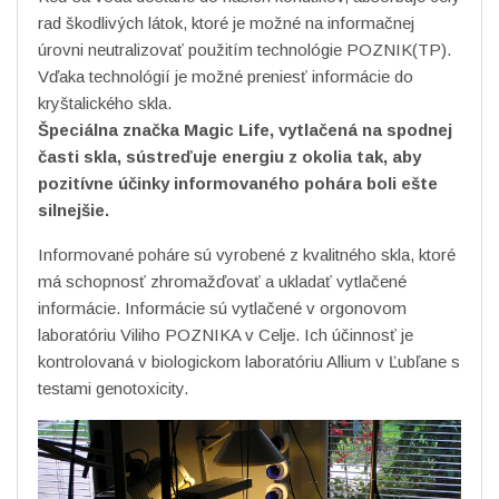
rad škodlivých látok, ktoré je možné na informačnej
úrovni neutralizovať použitím technológie POZNIK(TP).
Vďaka technológií je možné preniesť informácie do
kryštalického skla.
Špeciálna značka Magic Life, vytlačená na spodnej
časti skla, sústreďuje energiu z okolia tak, aby
pozitívne účinky informovaného pohára boli ešte
silnejšie.
Informované poháre sú vyrobené z kvalitného skla, ktoré
má schopnosť zhromažďovať a ukladať vytlačené
informácie. Informácie sú vytlačené v orgonovom
laboratóriu Viliho POZNIKA v Celje. Ich účinnosť je
kontrolovaná v biologickom laboratóriu Allium v ​​Ľubľane s
testami genotoxicity.