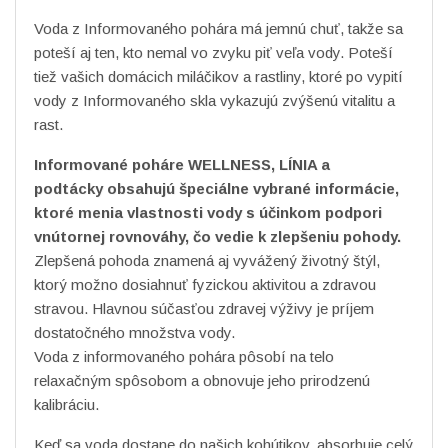
Voda z Informovaného pohára má jemnú chuť, takže sa
poteší aj ten, kto nemal vo zvyku piť veľa vody. Poteší
tiež vašich domácich miláčikov a rastliny, ktoré po vypití
vody z Informovaného skla vykazujú zvýšenú vitalitu a
rast.
Informované poháre WELLNESS, LÍNIA a
podtácky obsahujú špeciálne vybrané informácie,
ktoré menia vlastnosti vody s účinkom podpori
vnútornej rovnováhy, čo vedie k zlepšeniu pohody.
Zlepšená pohoda znamená aj vyvážený životný štýl,
ktorý možno dosiahnuť fyzickou aktivitou a zdravou
stravou. Hlavnou súčasťou zdravej výživy je príjem
dostatočného množstva vody.
Voda z informovaného pohára pôsobí na telo
relaxačným spôsobom a obnovuje jeho prirodzenú
kalibráciu.
Keď sa voda dostane do našich kohútikov, absorbuje celý