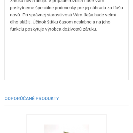
záruka nevzťahuje. V prípade rozbitia fľaše Vám
poskytneme špeciálne podmienky pre jej náhradu za fľašu
novú. Pri správnej starostlivosti Vám fľaša bude veľmi
dlho slúžiť. Účinok štítku časom neslabne a na jeho
funkciu poskytuje výrobca doživotnú záruku.
ODPORÚČANÉ PRODUKTY