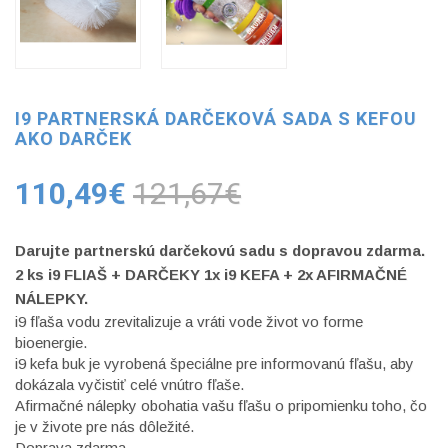
I9 PARTNERSKÁ DARČEKOVÁ SADA S KEFOU
AKO DARČEK
110,49€
121,67€
Darujte partnerskú darčekovú sadu s dopravou zdarma.
2 ks i9 FLIAŠ + DARČEKY 1x i9 KEFA + 2x AFIRMAČNÉ
NÁLEPKY.
i9 fľaša vodu zrevitalizuje a vráti vode život vo forme
bioenergie.
i9 kefa buk je vyrobená špeciálne pre informovanú fľašu, aby
dokázala vyčistiť celé vnútro fľaše.
Afirmačné nálepky obohatia vašu fľašu o pripomienku toho, čo
je v živote pre nás dôležité.
Doprava zdarma