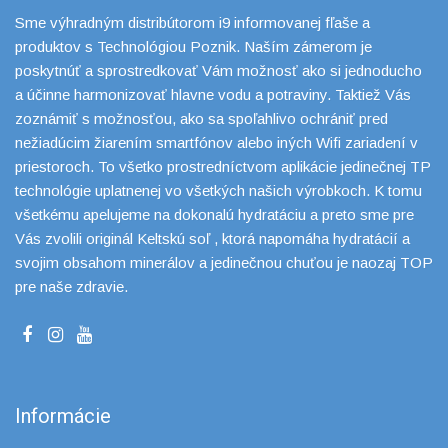
Sme výhradným distribútorom i9 informovanej fľaše a
produktov s Technológiou Poznik. Naším zámerom je
poskytnúť a sprostredkovať Vám možnosť ako si jednoducho
a účinne harmonizovať hlavne vodu a potraviny. Taktiež Vás
zoznámiť s možnosťou, ako sa spoľahlivo ochrániť pred
nežiadúcim žiarením smartfónov alebo iných Wifi zariadení v
priestoroch. To všetko prostredníctvom aplikácie jedinečnej TP
technológie uplatnenej vo všetkých našich výrobkoch. K tomu
všetkému apelujeme na dokonalú hydratáciu a preto sme pre
Vás zvolili originál Keltskú soľ , ktorá napomáha hydratácií a
svojim obsahom minerálov a jedinečnou chuťou je naozaj TOP
pre naše zdravie.
Informácie