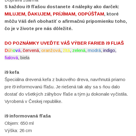
S každou i9 fľašou dostanete 4 nálepky ako darček:
MILUJEM, ĎAKUJEM, PRÍJÍMAM, ODPÚŠŤAM
, ktoré
môžu Váš deň obohatiť o afirmačnú pripomienku toho,
čo je v živote pre nás dôležité.
DO POZNÁMKY UVEĎTE VÁŠ VÝBER FARIEB i9 FLIAŠ
D
ú
h
o
v
á
, červená
,
oranžová
,
žltá
,
zelená
,
modrá
,
indigo,
fialová
, biela
i9 kefa
Špeciálna drevená kefa z bukového dreva, navrhnutá priamo
pre i9 informovanú fľašu. Je riešená tak aby sa s ňou dalo
dostať do všetkých záhybov fľaše a tým ju dokonale vyčistila.
Vyrobená v Českej republike.
i9 informovaná fľaša
Objem: 650 ml
Výška: 26 cm