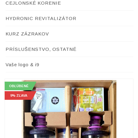
CEJLONSKÉ KORENIE
HYDRONIC REVITALIZÁTOR
KURZ ZÁZRAKOV
PRÍSLUŠENSTVO, OSTATNÉ
Vaše logo & i9
OBĽÚBENÉ
OBĽÚBENÉ
9% ZĽAVA
9% ZĽAVA