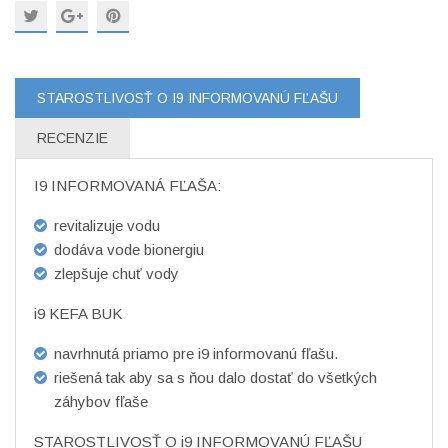
STAROSTLIVOSŤ O I9 INFORMOVANÚ FĽAŠU
RECENZIE
I9 INFORMOVANÁ FĽAŠA:
revitalizuje vodu
dodáva vode bionergiu
zlepšuje chuť vody
i9 KEFA BUK
navrhnutá priamo pre i9 informovanú fľašu.
riešená tak aby sa s ňou dalo dostať do všetkých
záhybov fľaše
STAROSTLIVOSŤ O i9 INFORMOVANÚ FĽAŠU