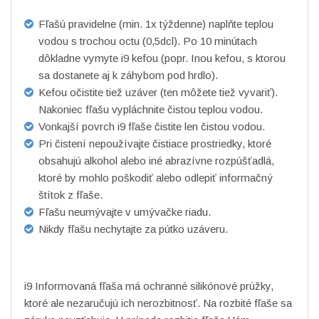
Fľašú pravidelne (min. 1x týždenne) naplňte teplou
vodou s trochou octu (0,5dcl). Po 10 minútach
dôkladne vymyte i9 kefou (popr. Inou kefou, s ktorou
sa dostanete aj k záhybom pod hrdlo).
Kefou očistite tiež uzáver (ten môžete tiež vyvariť).
Nakoniec fľašu vypláchnite čistou teplou vodou.
Vonkajší povrch i9 fľaše čistite len čistou vodou.
Pri čistení nepoužívajte čistiace prostriedky, ktoré
obsahujú alkohol alebo iné abrazívne rozpúšťadlá,
ktoré by mohlo poškodiť alebo odlepiť informačný
štítok z fľaše.
Fľašu neumývajte v umývačke riadu.
Nikdy fľašu nechytajte za pútko uzáveru.
i9 Informovaná fľaša má ochranné silikónové prúžky,
ktoré ale nezaručujú ich nerozbitnosť. Na rozbité fľaše sa