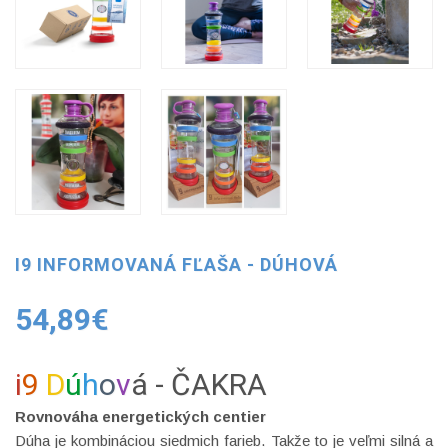
I9 INFORMOVANÁ FĽAŠA - DÚHOVÁ
54,89€
i
9
D
ú
h
o
v
á - ČAKRA
Rovnováha energetických centier
Dúha je kombináciou siedmich farieb.
Takže to je veľmi silná a