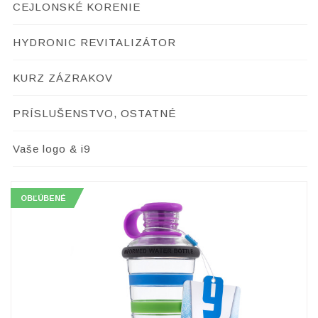
CEJLONSKÉ KORENIE
HYDRONIC REVITALIZÁTOR
KURZ ZÁZRAKOV
PRÍSLUŠENSTVO, OSTATNÉ
Vaše logo & i9
OBĽÚBENÉ
OBĽÚBENÉ