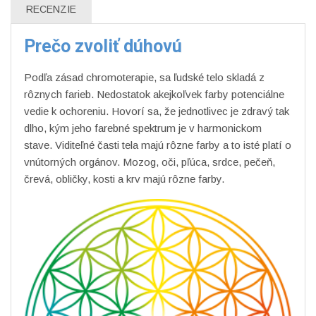
RECENZIE
Prečo zvoliť dúhovú
Podľa zásad chromoterapie, sa ľudské telo skladá z
rôznych farieb. Nedostatok akejkoľvek farby potenciálne
vedie
k ochoreniu
. Hovorí sa, že jednotlivec je zdravý tak
dlho, kým jeho farebné spektrum je v
harmonickom
stave
. Viditeľné časti tela majú rôzne farby a to isté platí o
vnútorných orgánov
.
Mozog
, oči, pľúca, srdce, pečeň,
črevá, obličky,
kosti
a krv
majú rôzne farby
.