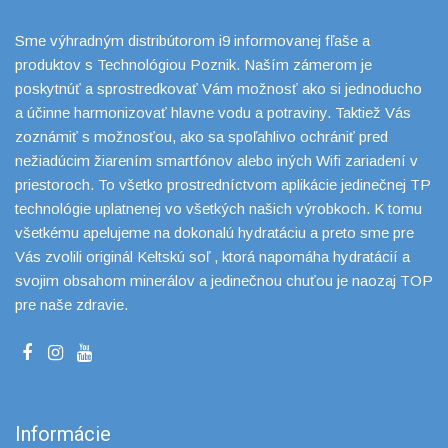
Sme výhradným distribútorom i9 informovanej fľaše a
produktov s Technológiou Poznik. Naším zámerom je
poskytnúť a sprostredkovať Vám možnosť ako si jednoducho
a účinne harmonizovať hlavne vodu a potraviny. Taktiež Vás
zoznámiť s možnosťou, ako sa spoľahlivo ochrániť pred
nežiadúcim žiarením smartfónov alebo iných Wifi zariadení v
priestoroch. To všetko prostredníctvom aplikácie jedinečnej TP
technológie uplatnenej vo všetkých našich výrobkoch. K tomu
všetkému apelujeme na dokonalú hydratáciu a preto sme pre
Vás zvolili originál Keltskú soľ , ktorá napomáha hydratácií a
svojim obsahom minerálov a jedinečnou chuťou je naozaj TOP
pre naše zdravie.
Informácie