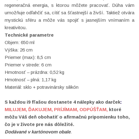
regeneračná energia, s ktorou môžete pracovať.
Dúha vám
umožňuje odľahčiť sa, cítiť sa šťastnejší a živší.
Taktiež otvára
mystickú sféru a môže vás spojiť s jasnejším vnímaním a
kreativitou.
Technické parametre
Objem: 650 ml
Výška: 26 cm
Priemer (max): 8,5 cm
Priemer v strede: 6 cm
Hmotnosť – prázdna: 0,52 kg
Hmotnosť – plná: 1,17 kg
Materiál: sklo + potravinársky silikón
S každou i9 fľašou dostanete 4 nálepky
ako darček
:
MILUJEM, ĎAKUJEM, PRÍJÍMAM, ODPÚŠŤAM,
ktoré
môžu Váš deň obohatiť o afirmačnú pripomienku toho,
čo je v živote pre nás dôležité.
Dodávané
v kartónovom obale
.