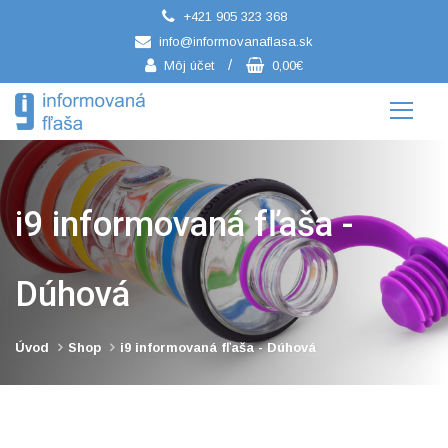
+421 905 323 368
/
info@informovanaflasa.sk
/
Môj účet
0,00€
i9 informovaná fľaša -
Dúhová
Úvod
Shop
i9 informovaná fľaša - Dúhová